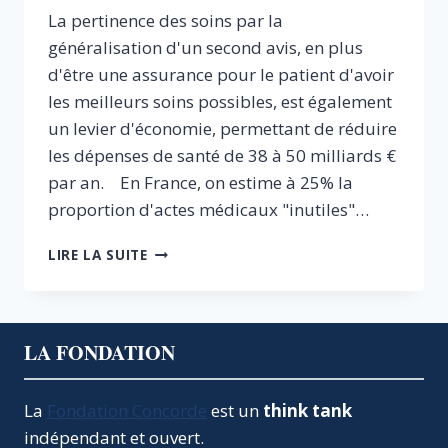
La pertinence des soins par la
généralisation d'un second avis, en plus
d'être une assurance pour le patient d'avoir
les meilleurs soins possibles, est également
un levier d'économie, permettant de réduire
les dépenses de santé de 38 à 50 milliards €
par an. En France, on estime à 25% la
proportion d'actes médicaux "inutiles"…
PERTINENCE
LIRE LA SUITE
DES
SOINS
:
UN
LA FONDATION
LEVIER
POUR
UN
La
Fondation Concorde
est un
think tank
SYSTÈME
indépendant et ouvert.
MÉDICAL