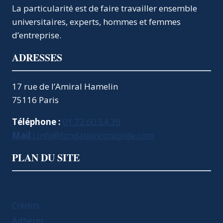
PLUS
La particularité est de faire travailler ensemble
SÛR
universitaires, experts, hommes et femmes
ET
d’entreprise.
MOINS
COÛTEUX
ADRESSES
17 rue de l’Amiral Hamelin
75116 Paris
Téléphone :
01.72.60.54.39
Mail :
info@fondationconcorde.com
PLAN DU SITE
Crédits
Adhérer