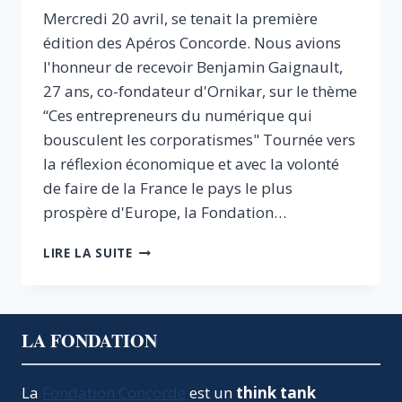
Mercredi 20 avril, se tenait la première
édition des Apéros Concorde. Nous avions
l'honneur de recevoir Benjamin Gaignault,
27 ans, co-fondateur d'Ornikar, sur le thème
“Ces entrepreneurs du numérique qui
bousculent les corporatismes" Tournée vers
la réflexion économique et avec la volonté
de faire de la France le pays le plus
prospère d'Europe, la Fondation…
APÉRO
LIRE LA SUITE
CONCORDE
#1
–
CES
LA FONDATION
ENTREPRENEURS
DU
NUMÉRIQUE
La
Fondation Concorde
est un
think tank
QUI