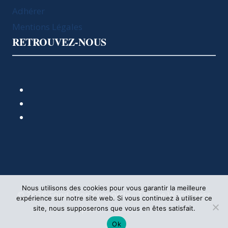
Adhérer
Mentions Légales
RETROUVEZ-NOUS
Nous utilisons des cookies pour vous garantir la meilleure
© 2026 Fondation Concorde - Thème WordPress
expérience sur notre site web. Si vous continuez à utiliser ce
par
Kadence WP
site, nous supposerons que vous en êtes satisfait.
Ok