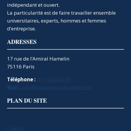
indépendant et ouvert.
BOUSCULENT
LES
La particularité est de faire travailler ensemble
CORPORATISMES
universitaires, experts, hommes et femmes
d’entreprise.
ADRESSES
17 rue de l’Amiral Hamelin
75116 Paris
Téléphone :
01.72.60.54.39
Mail :
info@fondationconcorde.com
PLAN DU SITE
Crédits