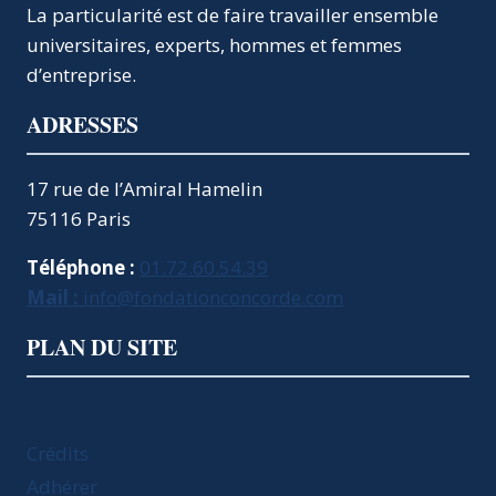
?
La particularité est de faire travailler ensemble
universitaires, experts, hommes et femmes
d’entreprise.
ADRESSES
17 rue de l’Amiral Hamelin
75116 Paris
Téléphone :
01.72.60.54.39
Mail :
info@fondationconcorde.com
PLAN DU SITE
Crédits
Adhérer