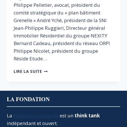
Philippe Pelletier, avocat, président du
comité stratégique du « plan bâtiment
Grenelle » André Yché, président de la SNI
Jean-Philippe Ruggieri, Directeur général
Immobilier Résidentiel du groupe NEXITY
Bernard Cadeau, président du réseau ORPI
Philippe Nicolet, président du groupe
Réside Etude…
30
LIRE LA SUITE
ANS
DE
CRISE
DU
LA FONDATION
LOGEMENT
:
COMMENT
La
Fondation Concorde
est un
think tank
EN
indépendant et ouvert.
SORTIR