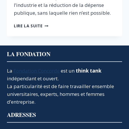
l’industrie et la réduction de la dépense
publique, sans laquelle rien n’est possible.
2017,
LIRE LA SUITE
DERNIÈRE
CHANCE
POUR
NOTRE
LA FONDATION
INDUSTRIE
La
Fondation Concorde
est un
think tank
indépendant et ouvert.
La particularité est de faire travailler ensemble
universitaires, experts, hommes et femmes
d’entreprise.
ADRESSES