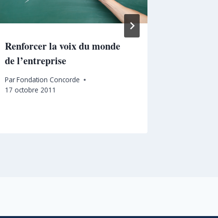
Renforcer la voix du monde
Libérons
de l’entreprise
créer de
servir l
Par
Fondation Concorde
17 octobre 2011
Par
Fondat