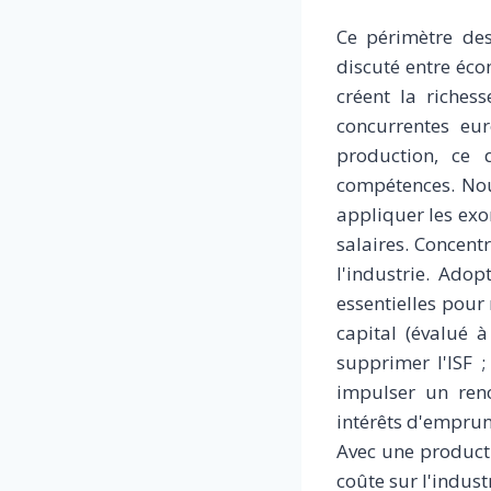
Ce périmètre des
discuté entre éco
créent la richess
concurrentes eur
production, ce q
compétences. Nous
appliquer les exo
salaires. Concentr
l'industrie. Ado
essentielles pour
capital (évalué 
supprimer l'ISF 
impulser un reno
intérêts d'emprunt
Avec une producti
coûte sur l'indus