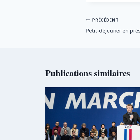
la
publication :
Navigation
PRÉCÉDENT
Petit-déjeuner en pré
de
l’article
Publications similaires