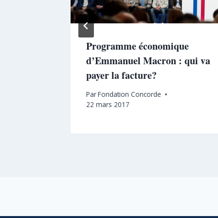
s une
Programme économique
me Uni !
d’Emmanuel Macron : qui va
payer la facture?
r 2017
Par
Fondation Concorde
22 mars 2017