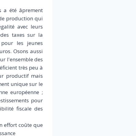
es a été âprement
 de production qui
égalité avec leurs
 des taxes sur la
f pour les jeunes
euros. Osons aussi
sur l'ensemble des
éficient très peu à
ur productif mais
ment unique sur le
enne européenne ;
estissements pour
ilité fiscale des
n effort coûte que
issance