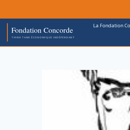
Aller
au
contenu
La Fondation C
Fondation Concorde
THINK TANK ÉCONOMIQUE INDÉPENDANT