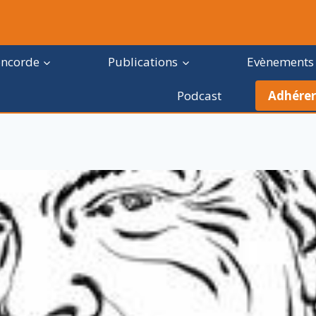
oncorde
Publications
Evènements
Podcast
Adhérer