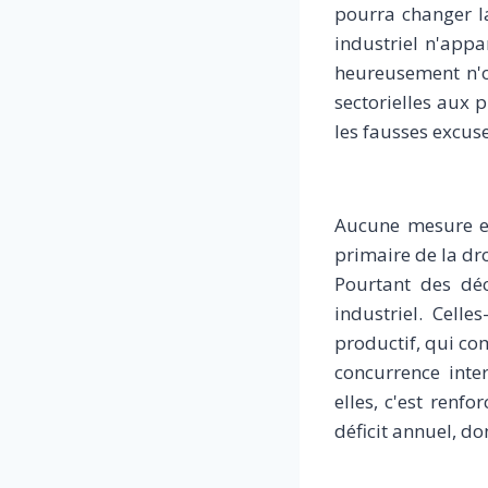
pourra changer l
industriel n'appa
heureusement n'o
sectorielles aux 
les fausses excu
Aucune mesure en
primaire de la dr
Pourtant des déc
industriel. Cell
productif, qui co
concurrence inte
elles, c'est renf
déficit annuel, do