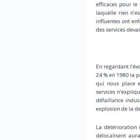
efficaces pour le
laquelle rien n'es
influentes ont en
des services deva
En regardant l'év
24 % en 1980 la pa
qui nous place e
services n'expliq
défaillance indus
explosion de la d
La détérioration
délocalisent aur