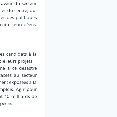
faveur du secteur
 et du centre, qui
er des politiques
enaires européens,
es candidats à la
lé leurs projets
rme à ce désastre
tables au secteur
ment exposées à la
mplois. Agir pour
it 40 milliards de
opéens.