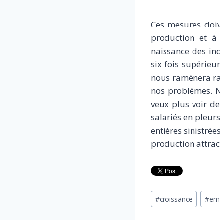
Ces mesures doiv
production et à 
naissance des ind
six fois supérieu
nous ramènera ra
nos problèmes. N
veux plus voir de
salariés en pleurs
entières sinistrée
production attract
Étiquettes
#
croissance
#
em
de