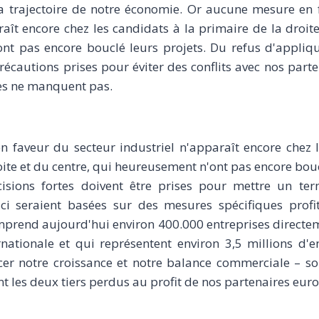
a trajectoire de notre économie. Or aucune mesure en 
raît encore chez les candidats à la primaire de la droite
nt pas encore bouclé leurs projets. Du refus d'appliqu
précautions prises pour éviter des conflits avec nos part
ses ne manquent pas.
 faveur du secteur industriel n'apparaît encore chez l
oite et du centre, qui heureusement n'ont pas encore bouc
isions fortes doivent être prises pour mettre un te
es-ci seraient basées sur des mesures spécifiques profi
mprend aujourd'hui environ 400.000 entreprises directe
rnationale et qui représentent environ 3,5 millions d'e
orcer notre croissance et notre balance commerciale – so
nt les deux tiers perdus au profit de nos partenaires eur