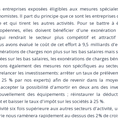
 entreprises exposées éligibles aux mesures spécial
nomistes. Il part du principe que ce sont les entreprises
e et qui tirent les autres activités. Pour se battre à 
opéennes, elles doivent bénéficier d'une exonération
ui rendrait le secteur plus compétitif et attracti
 avons évalué le coût de cet effort à 9,5 milliards d'
nérations de charges non plus sur les bas salaires mais 
ées sur les bas salaires, les exonérations de charges bén
ptons également des mesures non spécifiques au secte
 relancer les investissements: arrêter un taux de prélève
à 25 % par nos experts) afin de revenir dans la moy
; accepter la possibilité d'amortir en deux ans des inv
uvellement des équipements ; réinstaurer la déductib
 et baisser le taux d'impôt sur les sociétés à 25 %.
vité six fois supérieure aux autres secteurs d'activité, u
trie nous ramènera rapidement au-dessus des 2 % de cro