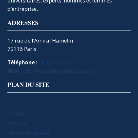
universitaires, experts, hommes et femmes
d’entreprise.
ADRESSES
17 rue de l’Amiral Hamelin
75116 Paris
Téléphone :
01.72.60.54.39
Mail :
info@fondationconcorde.com
PLAN DU SITE
Crédits
Adhérer
Mentions Légales