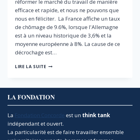
réformer le marché du travail de manière
efficace et rapide, et nous ne pouvons que
nous en féliciter. La France affiche un taux
de chômage de 9.6%, lorsque l'Allemagne
est à un niveau historique de 3,6% et la
moyenne européenne à 8%. La cause de ce
décrochage est…
DROIT
LIRE LA SUITE
DU
TRAVAIL
:
UNE
LA FONDATION
ORDONNANCE
POUR
SOIGNER
La
Fondation Concorde
est un
think tank
UN
indépendant et ouvert.
MAL
PROFOND
La particularité est de faire travailler ensemble