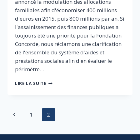
annoncé la modulation des allocations
familiales afin d'économiser 400 millions
d'euros en 2015, puis 800 millions par an. Si
l'assainissement des finances publiques a
toujours été une priorité pour la Fondation
Concorde, nous réclamons une clarification
de l'ensemble du système d'aides et
prestations sociales afin d'en évaluer le
périmètre…
80
LIRE LA SUITE
MILLIARDS
D’AIDES
ET
PRESTATIONS
Navigation
Page
1
2
SOCIALES
:
de
précédente
QUELS
OBJECTIFS,