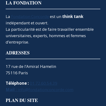
page
QUEL
LA FONDATION
CONTRÔLE
?
La
Fondation Concorde
est un
think tank
indépendant et ouvert.
La particularité est de faire travailler ensemble
universitaires, experts, hommes et femmes
d’entreprise.
ADRESSES
17 rue de l’Amiral Hamelin
75116 Paris
Téléphone :
01.72.60.54.39
Mail :
info@fondationconcorde.com
PLAN DU SITE