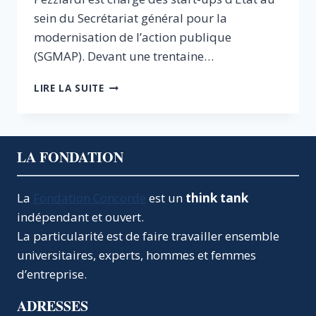
sein du Secrétariat général pour la
modernisation de l’action publique
(SGMAP). Devant une trentaine…
APÉRO
LIRE LA SUITE
CONCORDE
#7
:
DES
LA FONDATION
START-
UP
D’ETAT
La
Fondation Concorde
est un
think tank
À
indépendant et ouvert.
L’ETAT
PLATEFORME
La particularité est de faire travailler ensemble
universitaires, experts, hommes et femmes
d’entreprise.
ADRESSES