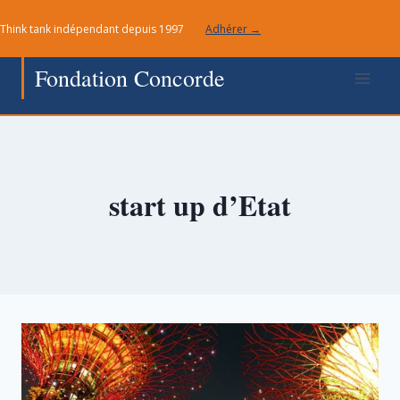
Aller
Think tank indépendant depuis 1997
Adhérer →
au
contenu
Fondation Concorde
start up d’Etat