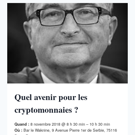
UNIS
ET
LA
CHINE
POUR
LA
DOMINATION
MONDIALE.
QUELLES
CONSÉQUENCES
?
Quel avenir pour les
cryptomonnaies ?
8 novembre 2018 @ 8 h 30 min – 10 h 30 min
Quand :
Bar le Waknine, 9 Avenue Pierre 1er de Serbie, 75116
Où :