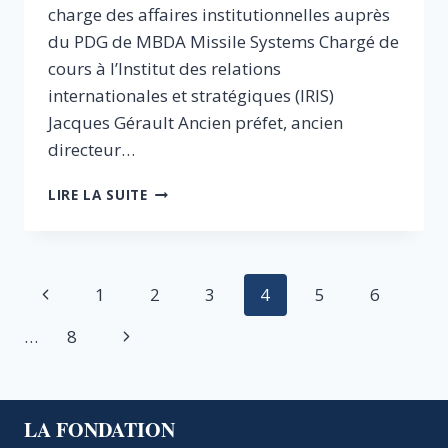
charge des affaires institutionnelles auprès
du PDG de MBDA Missile Systems Chargé de
cours à l’Institut des relations
internationales et stratégiques (IRIS)
Jacques Gérault Ancien préfet, ancien
directeur…
PETIT-
LIRE LA SUITE
DÉJEUNER
DÉBAT
SUR
LA
Navigation
Page
1
2
3
4
5
6
POLITIQUE
INDUSTRIELLE
de
précédente
Page
…
8
DE
DÉFENSE
page
suivante
LA FONDATION