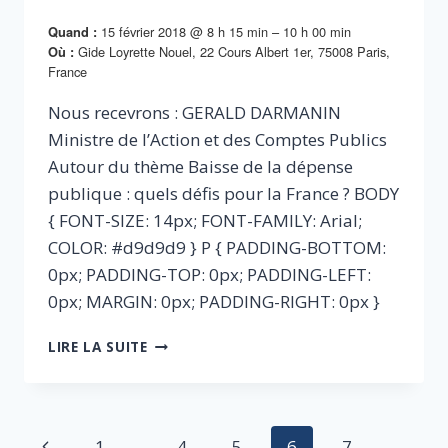
15 février 2018 @ 8 h 15 min – 10 h 00 min
Quand :
Gide Loyrette Nouel, 22 Cours Albert 1er, 75008 Paris,
Où :
France
Nous recevrons : GERALD DARMANIN
Ministre de l’Action et des Comptes Publics
Autour du thème Baisse de la dépense
publique : quels défis pour la France ? BODY
{ FONT-SIZE: 14px; FONT-FAMILY: Arial;
COLOR: #d9d9d9 } P { PADDING-BOTTOM:
0px; PADDING-TOP: 0px; PADDING-LEFT:
0px; MARGIN: 0px; PADDING-RIGHT: 0px }
GÉRALD
LIRE LA SUITE
DARMANIN
Navigation
Page
1
…
4
5
6
7