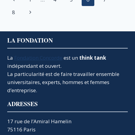
de
précédente
Page
8
page
suivante
LA FONDATION
La
Fondation Concorde
est un
think tank
indépendant et ouvert.
La particularité est de faire travailler ensemble
universitaires, experts, hommes et femmes
d’entreprise.
ADRESSES
17 rue de l’Amiral Hamelin
75116 Paris