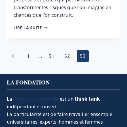
transformer les risques que l’on imagine en
chances que l’on construit.
LA
LIRE LA SUITE
MONDIALISATION,
UN
MONDE
NOUVEAU,
Navigation
Page
1
…
51
52
53
UNE
CHANCE
de
précédente
POUR
L’AVENIR
page
LA FONDATION
La
Fondation Concorde
est un
think tank
indépendant et ouvert.
La particularité est de faire travailler ensemble
universitaires, experts, hommes et femmes