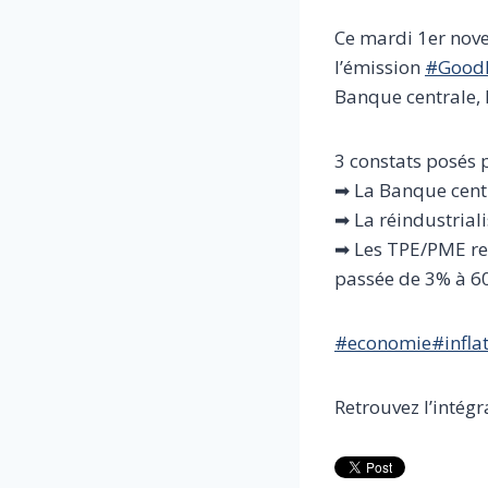
Ce mardi 1er nov
l’émission
#GoodE
Banque centrale, l
3 constats posés 
➡ La Banque centr
➡ La réindustriali
➡ Les TPE/PME rep
passée de 3% à 60%
#economie
#infla
Retrouvez l’intégra