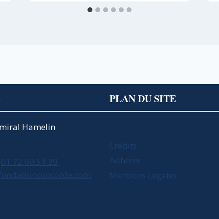
S
PLAN DU SITE
Amiral Hamelin
Crédits
Adhérer
01.72.60.54.39
fondationconcorde.com
Mentions Légales