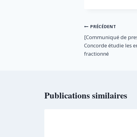
Navigation
PRÉCÉDENT
[Communiqué de pres
de
Concorde étudie les 
l’article
fractionné
Publications similaires