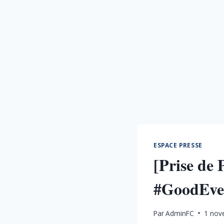
ESPACE PRESSE
[Prise de
#GoodEven
Par
AdminFC
1 nov