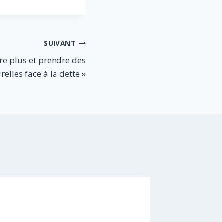
SUIVANT
ire plus et prendre des
elles face à la dette »
[COMM
PRESSE]