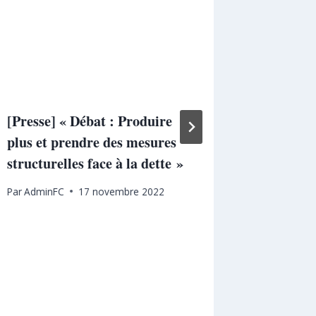
la dépe
renvoyé 
quinque
Par
Admin
[Presse] « Débat : Produire
plus et prendre des mesures
structurelles face à la dette »
Par
AdminFC
17 novembre 2022