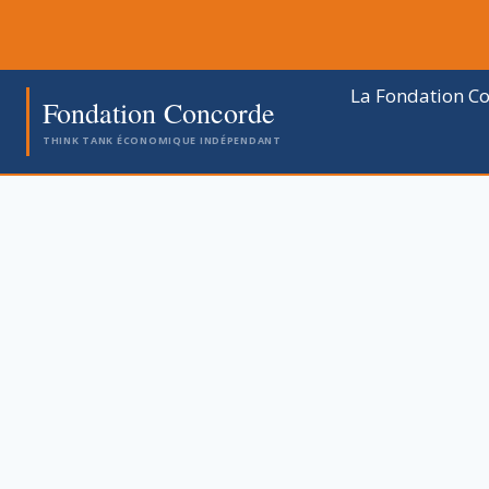
Aller
au
contenu
La Fondation C
Fondation Concorde
THINK TANK ÉCONOMIQUE INDÉPENDANT