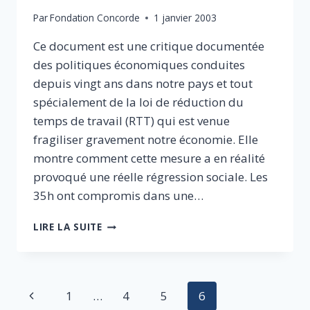
Par
Fondation Concorde
1 janvier 2003
Ce document est une critique documentée
des politiques économiques conduites
depuis vingt ans dans notre pays et tout
spécialement de la loi de réduction du
temps de travail (RTT) qui est venue
fragiliser gravement notre économie. Elle
montre comment cette mesure a en réalité
provoqué une réelle régression sociale. Les
35h ont compromis dans une…
L’EMPLOI
LIRE LA SUITE
ET
LE
TRAVAIL
EN
Navigation
Page
1
…
4
5
6
FRANCE