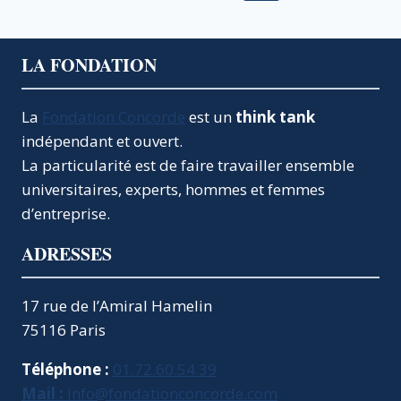
–
de
précédente
L’IMPACT
DES
page
35
LA FONDATION
HEURES
La
Fondation Concorde
est un
think tank
indépendant et ouvert.
La particularité est de faire travailler ensemble
universitaires, experts, hommes et femmes
d’entreprise.
ADRESSES
17 rue de l’Amiral Hamelin
75116 Paris
Téléphone :
01.72.60.54.39
Mail :
info@fondationconcorde.com