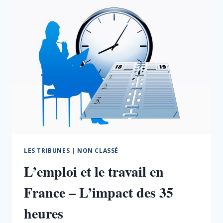
/
ORGANISER
LES
RÉSEAUX
DE
PROXIMITÉ
ET
REVITALISER
L’ÉCONOMIE
D’EN
BAS
LES TRIBUNES
|
NON CLASSÉ
L’emploi et le travail en
France – L’impact des 35
heures