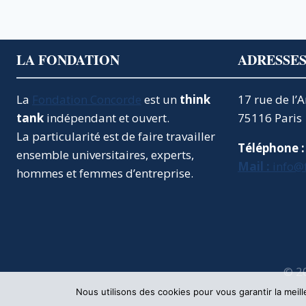
GÉRONTOCRATIE
POLITIQUE
SERA-
T-
LA FONDATION
ADRESSE
ELLE
FAVORABLE
À
La
Fondation Concorde
est un
think
17 rue de l’
LA
tank
indépendant et ouvert.
75116 Paris
JEUNESSE
La particularité est de faire travailler
FRANÇAISE
Téléphone :
?
ensemble universitaires, experts,
Mail :
info@
hommes et femmes d’entreprise.
© 2
Nous utilisons des cookies pour vous garantir la meil