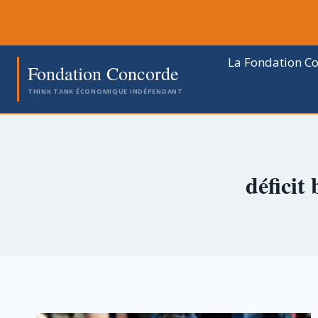
Aller
au
contenu
La Fondation C
Fondation Concorde
THINK TANK ÉCONOMIQUE INDÉPENDANT
déficit