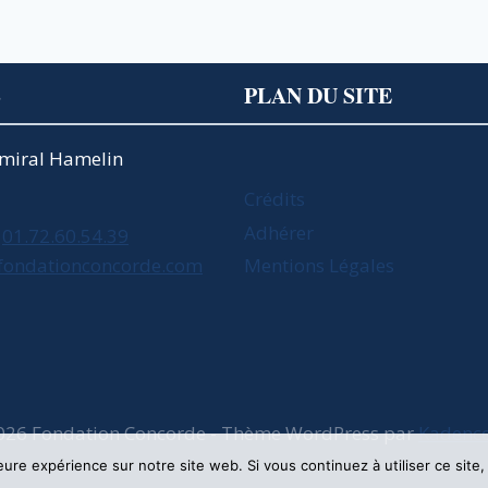
S
PLAN DU SITE
Amiral Hamelin
Crédits
Adhérer
01.72.60.54.39
fondationconcorde.com
Mentions Légales
026 Fondation Concorde - Thème WordPress par
Kadenc
leure expérience sur notre site web. Si vous continuez à utiliser ce sit