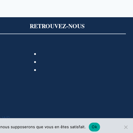
RETROUVEZ-NOUS
e WP
e, nous supposerons que vous en êtes satisfait.
Ok