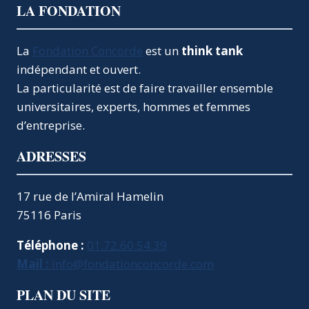
LA FONDATION
SANS
INVESTISSEURS
ET
La
Fondation Concorde
est un
think tank
SANS
indépendant et ouvert.
ENTREPRENEURS
:
La particularité est de faire travailler ensemble
AVIS
universitaires, experts, hommes et femmes
AUX
d’entreprise.
FUTURS
ÉLUS
ADRESSES
DE
LA
RÉPUBLIQUE
17 rue de l’Amiral Hamelin
QUI
75116 Paris
VEULENT
CRÉER
DES
Téléphone :
01.72.60.54.39
EMPLOIS
Mail :
info@fondationconcorde.com
PLAN DU SITE