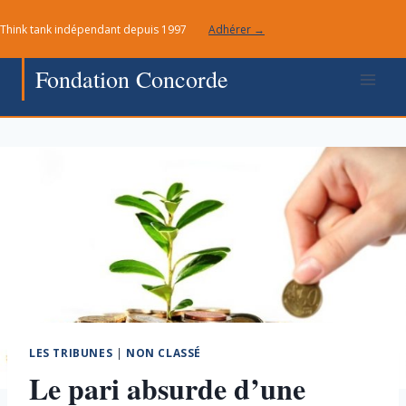
Aller
Think tank indépendant depuis 1997
Adhérer →
au
contenu
Fondation Concorde
LES TRIBUNES
|
NON CLASSÉ
Le pari absurde d’une