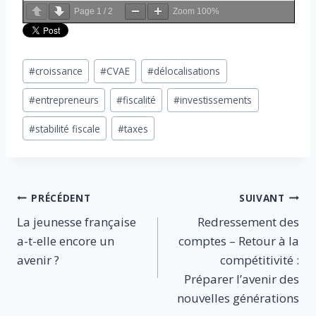
Page
1
/
2
Zoom
100%
Étiquettes
#
croissance
#
CVAE
#
délocalisations
de
#
entrepreneurs
#
fiscalité
#
investissements
la
publication :
#
stabilité fiscale
#
taxes
Navigation
PRÉCÉDENT
SUIVANT
La jeunesse française
Redressement des
de
a-t-elle encore un
comptes – Retour à la
l’article
avenir ?
compétitivité :
Préparer l’avenir des
nouvelles générations