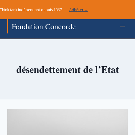
Aller
Think tank indépendant depuis 1997
Adhérer →
au
contenu
Fondation Concorde
désendettement de l’Etat