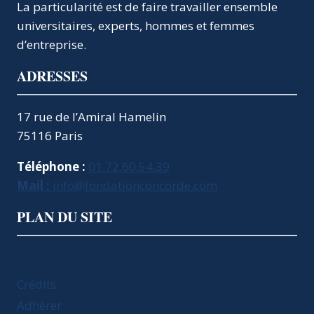
AUDIT
La particularité est de faire travailler ensemble
DE
universitaires, experts, hommes et femmes
L’ETAT.
d’entreprise.
ADRESSES
17 rue de l’Amiral Hamelin
75116 Paris
Téléphone :
01.72.60.54.39
Mail :
info@fondationconcorde.com
PLAN DU SITE
Crédits
Adhérer