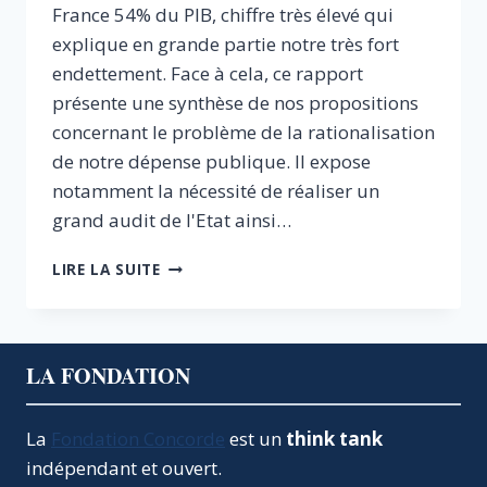
France 54% du PIB, chiffre très élevé qui
explique en grande partie notre très fort
endettement. Face à cela, ce rapport
présente une synthèse de nos propositions
concernant le problème de la rationalisation
de notre dépense publique. Il expose
notamment la nécessité de réaliser un
grand audit de l'Etat ainsi…
QUELQUES
LIRE LA SUITE
PISTES
POUR
RÉDUIRE
LA
LA FONDATION
DÉPENSE
PUBLIQUE.
POUR
La
Fondation Concorde
est un
think tank
UN
indépendant et ouvert.
GRAND