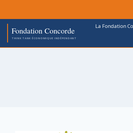
Aller
au
contenu
La Fondation C
Fondation Concorde
THINK TANK ÉCONOMIQUE INDÉPENDANT