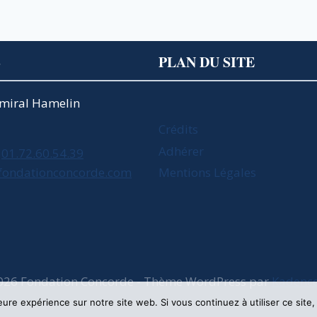
S
PLAN DU SITE
Amiral Hamelin
Crédits
Adhérer
01.72.60.54.39
fondationconcorde.com
Mentions Légales
026 Fondation Concorde - Thème WordPress par
Kadenc
leure expérience sur notre site web. Si vous continuez à utiliser ce sit