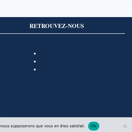
RETROUVEZ-NOUS
e WP
e, nous supposerons que vous en êtes satisfait.
Ok