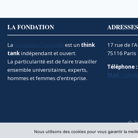
VERS
UN
NOUVEAU
MODÈLE
LA FONDATION
ADRESSE
ÉCONOMIQUE
DURABLE
La
Fondation Concorde
est un
think
17 rue de l’
tank
indépendant et ouvert.
75116 Paris
La particularité est de faire travailler
Téléphone :
ensemble universitaires, experts,
Mail :
info@
hommes et femmes d’entreprise.
© 2
Nous utilisons des cookies pour vous garantir la meil