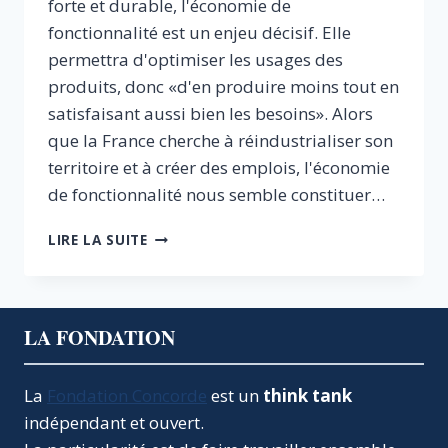
forte et durable, l'économie de
fonctionnalité est un enjeu décisif. Elle
permettra d'optimiser les usages des
produits, donc «d'en produire moins tout en
satisfaisant aussi bien les besoins». Alors
que la France cherche à réindustrialiser son
territoire et à créer des emplois, l'économie
de fonctionnalité nous semble constituer…
L’ÉCONOMIE
LIRE LA SUITE
DE
FONCTIONNALITÉ
:
VERS
LA FONDATION
UN
NOUVEAU
MODÈLE
La
Fondation Concorde
est un
think tank
ÉCONOMIQUE
indépendant et ouvert.
DURABLE