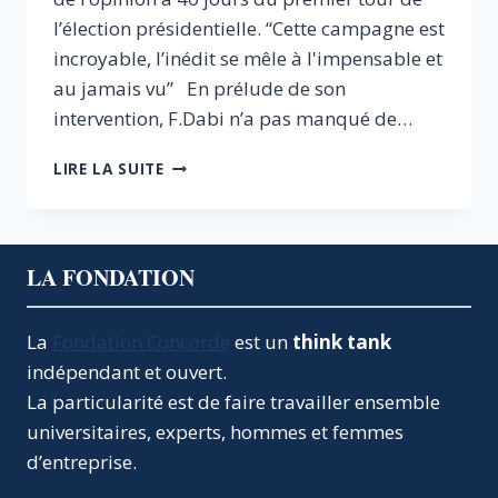
l’élection présidentielle. “Cette campagne est
incroyable, l’inédit se mêle à l'impensable et
au jamais vu” En prélude de son
intervention, F.Dabi n’a pas manqué de…
L’ETAT
LIRE LA SUITE
DE
L’OPINION
À
40
LA FONDATION
JOURS
DU
PREMIER
La
Fondation Concorde
est un
think tank
TOUR
indépendant et ouvert.
La particularité est de faire travailler ensemble
universitaires, experts, hommes et femmes
d’entreprise.