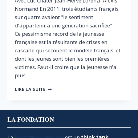
Avec Luc Chatel, Jean-Hervé Lorenzi, Alexis
Normand En 2011, trois étudiants français
sur quatre avaient "le sentiment
d'appartenir à une génération sacrifiée".
Ce pessimisme record de la jeunesse
française est la résultante de crises en
cascade qui secouent le modèle français, et
dont les jeunes sont bien les premières
victimes. Faut-il croire que la jeunesse n'a
plus…
LA
LIRE LA SUITE
JEUNESSE
FRANÇAISE
A-
T-
LA FONDATION
ELLE
ENCORE
UN
La
Fondation Concorde
est un
think tank