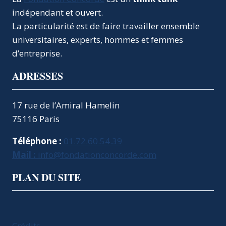
AVENIR
indépendant et ouvert.
? GRAND
COLLOQUE
La particularité est de faire travailler ensemble
AU
universitaires, experts, hommes et femmes
PALAIS
d’entreprise.
BOURBON
ADRESSES
17 rue de l’Amiral Hamelin
75116 Paris
Téléphone :
01.72.60.54.39
Mail :
info@fondationconcorde.com
PLAN DU SITE
Crédits