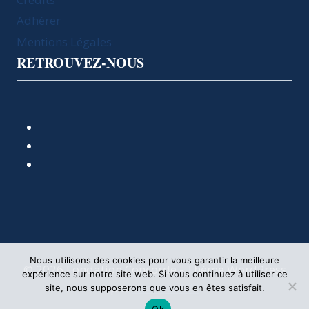
Adhérer
Mentions Légales
RETROUVEZ-NOUS
Nous utilisons des cookies pour vous garantir la meilleure
© 2026 Fondation Concorde - Thème WordPress
expérience sur notre site web. Si vous continuez à utiliser ce
par
Kadence WP
site, nous supposerons que vous en êtes satisfait.
Ok