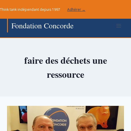
Aller
Think tank indépendant depuis 1997
Adhérer →
au
contenu
Fondation Concorde
faire des déchets une
ressource