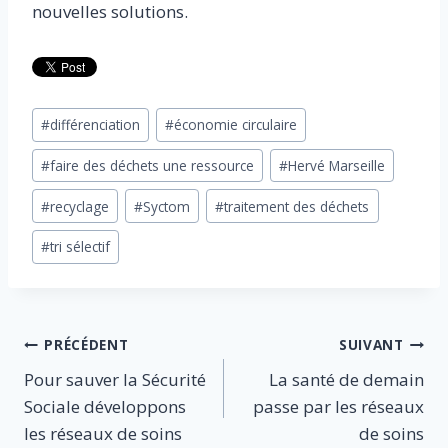
nouvelles solutions.
Étiquettes
#
différenciation
#
économie circulaire
de
#
faire des déchets une ressource
#
Hervé Marseille
la
publication :
#
recyclage
#
Syctom
#
traitement des déchets
#
tri sélectif
Navigation
PRÉCÉDENT
SUIVANT
Pour sauver la Sécurité
La santé de demain
de
Sociale développons
passe par les réseaux
l’article
les réseaux de soins
de soins