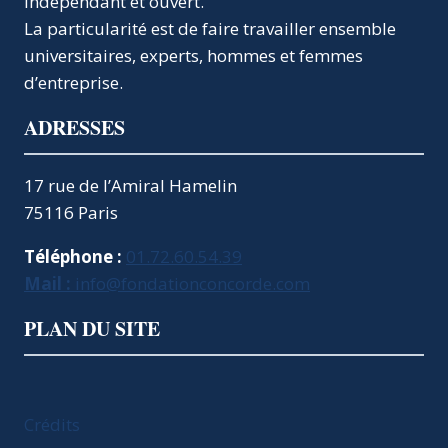
indépendant et ouvert.
? GRAND
COLLOQUE
La particularité est de faire travailler ensemble
AU
universitaires, experts, hommes et femmes
PALAIS
d’entreprise.
BOURBON
ADRESSES
17 rue de l’Amiral Hamelin
75116 Paris
Téléphone :
01.72.60.54.39
Mail :
info@fondationconcorde.com
PLAN DU SITE
Crédits