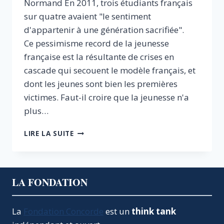
Normand En 2011, trois étudiants français
sur quatre avaient "le sentiment
d'appartenir à une génération sacrifiée".
Ce pessimisme record de la jeunesse
française est la résultante de crises en
cascade qui secouent le modèle français, et
dont les jeunes sont bien les premières
victimes. Faut-il croire que la jeunesse n'a
plus…
LA
LIRE LA SUITE
JEUNESSE
FRANÇAISE
A-
T-
LA FONDATION
ELLE
ENCORE
UN
La
Fondation Concorde
est un
think tank
AVENIR