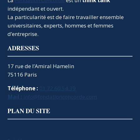
La
Fondation Concorde
est un
think tank
TERRITOIRE
indépendant et ouvert.
ATTRACTIF
POUR
La particularité est de faire travailler ensemble
LA
universitaires, experts, hommes et femmes
RECHERCHE
d’entreprise.
–
RELEVER
ADRESSES
LE
DÉFI
DU
17 rue de l’Amiral Hamelin
FINANCEMENT
75116 Paris
Téléphone :
01.72.60.54.39
Mail :
info@fondationconcorde.com
PLAN DU SITE