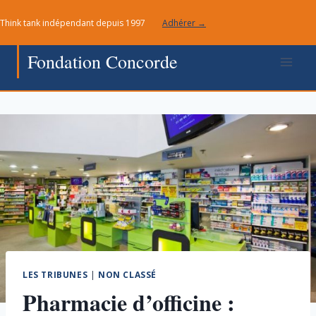
Aller
Think tank indépendant depuis 1997
Adhérer →
au
contenu
Fondation Concorde
LES TRIBUNES
|
NON CLASSÉ
Pharmacie d’officine :