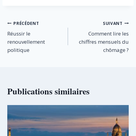
publication :
Navigation
PRÉCÉDENT
SUIVANT
Réussir le
Comment lire les
de
renouvellement
chiffres mensuels du
l’article
politique
chômage ?
Publications similaires