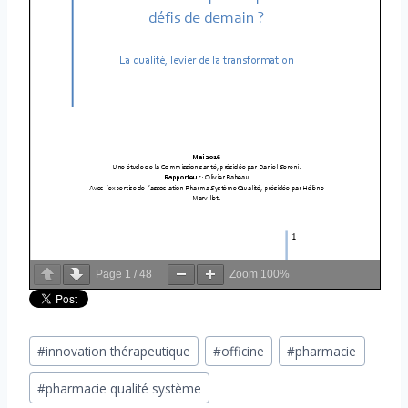
Page
1
/
48
Zoom
100%
Étiquettes
#
innovation thérapeutique
#
officine
#
pharmacie
de
#
pharmacie qualité système
la