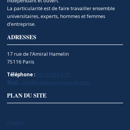
indépendant et ouvert.
FAVORABLE
À
La particularité est de faire travailler ensemble
LA
universitaires, experts, hommes et femmes
JEUNESSE
d’entreprise.
FRANÇAISE
?
ADRESSES
17 rue de l’Amiral Hamelin
75116 Paris
Téléphone :
01.72.60.54.39
Mail :
info@fondationconcorde.com
PLAN DU SITE
Crédits