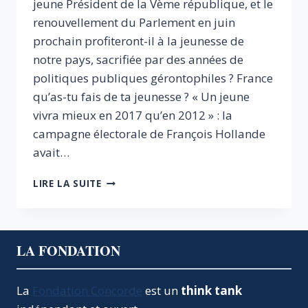
jeune Président de la Vème république, et le
renouvellement du Parlement en juin
prochain profiteront-il à la jeunesse de
notre pays, sacrifiée par des années de
politiques publiques gérontophiles ? France
qu’as-tu fais de ta jeunesse ? « Un jeune
vivra mieux en 2017 qu’en 2012 » : la
campagne électorale de François Hollande
avait…
LA
LIRE LA SUITE
FIN
DE
LA
GÉRONTOCRATIE
LA FONDATION
POLITIQUE
SERA-
T-
La
Fondation Concorde
est un
think tank
ELLE