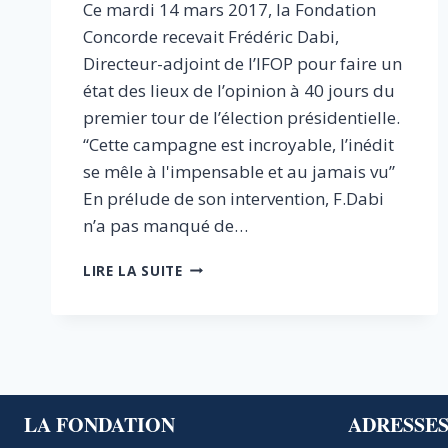
Ce mardi 14 mars 2017, la Fondation
Concorde recevait Frédéric Dabi,
Directeur-adjoint de l’IFOP pour faire un
état des lieux de l’opinion à 40 jours du
premier tour de l’élection présidentielle.
“Cette campagne est incroyable, l’inédit
se mêle à l'impensable et au jamais vu”
En prélude de son intervention, F.Dabi
n’a pas manqué de…
L’ETAT
LIRE LA SUITE
DE
L’OPINION
À
40
JOURS
DU
PREMIER
LA FONDATION
ADRESSE
TOUR