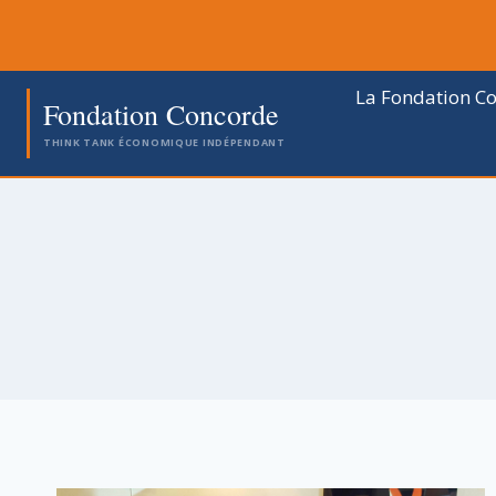
Aller
au
contenu
La Fondation C
Fondation Concorde
THINK TANK ÉCONOMIQUE INDÉPENDANT