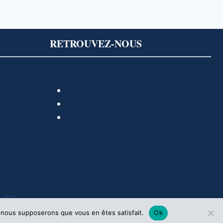
RETROUVEZ-NOUS
e WP
e, nous supposerons que vous en êtes satisfait.
Ok