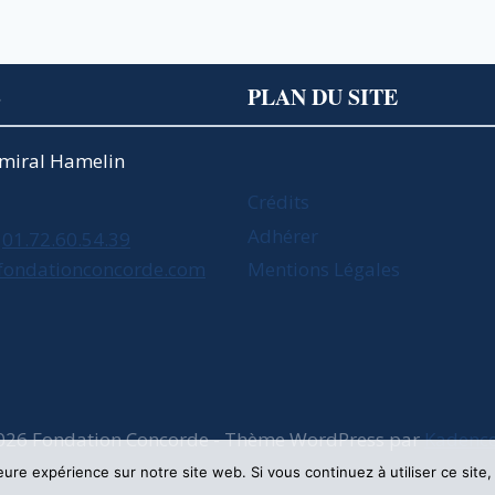
UN
ENJEU
NATIONAL
POUR
S
PLAN DU SITE
LA
CROISSANCE,
L’EMPLOI
Amiral Hamelin
ET
LE
Crédits
POUVOIR
Adhérer
01.72.60.54.39
D’ACHAT
fondationconcorde.com
Mentions Légales
026 Fondation Concorde - Thème WordPress par
Kadenc
leure expérience sur notre site web. Si vous continuez à utiliser ce sit