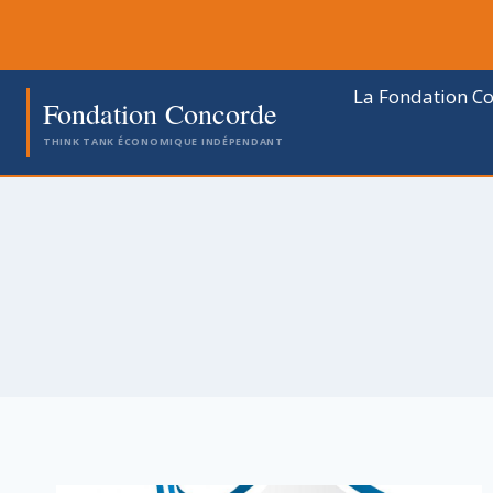
Aller
au
contenu
La Fondation C
Fondation Concorde
THINK TANK ÉCONOMIQUE INDÉPENDANT