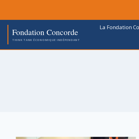
Aller
au
contenu
La Fondation C
Fondation Concorde
THINK TANK ÉCONOMIQUE INDÉPENDANT