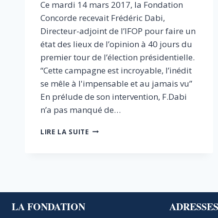
Ce mardi 14 mars 2017, la Fondation
Concorde recevait Frédéric Dabi,
Directeur-adjoint de l’IFOP pour faire un
état des lieux de l’opinion à 40 jours du
premier tour de l’élection présidentielle.
“Cette campagne est incroyable, l’inédit
se mêle à l'impensable et au jamais vu”
En prélude de son intervention, F.Dabi
n’a pas manqué de…
L’ETAT
LIRE LA SUITE
DE
L’OPINION
À
40
JOURS
DU
PREMIER
LA FONDATION
ADRESSE
TOUR