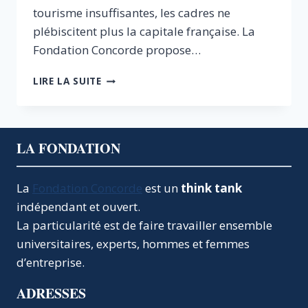
tourisme insuffisantes, les cadres ne
plébiscitent plus la capitale française. La
Fondation Concorde propose…
NOTE
LIRE LA SUITE
SUR
L’ATTRACTIVITÉ
DU
GRAND
LA FONDATION
PARIS
La
Fondation Concorde
est un
think tank
indépendant et ouvert.
La particularité est de faire travailler ensemble
universitaires, experts, hommes et femmes
d’entreprise.
ADRESSES