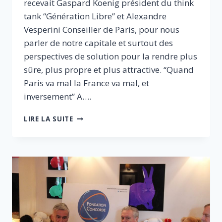
recevait Gaspard Koenig président du think
tank “Génération Libre” et Alexandre
Vesperini Conseiller de Paris, pour nous
parler de notre capitale et surtout des
perspectives de solution pour la rendre plus
sûre, plus propre et plus attractive. “Quand
Paris va mal la France va mal, et
inversement” A….
COMMENT
LIRE LA SUITE
VOIR
PARIS
EN
GRAND
:
PLUS
SÛRE,
PLUS
PROPRE,
PLUS