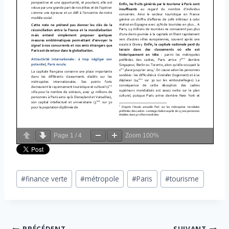
Page
1
/
4
Zoom
100%
Étiquettes
#
finance verte
#
métropole
#
Paris
#
tourisme
de
la
publication :
PRÉCÉDENT
SUIVANT