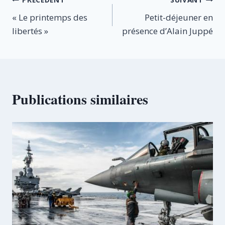
Navigation
« Le printemps des
Petit-déjeuner en
de
libertés »
présence d’Alain Juppé
l’article
Publications similaires