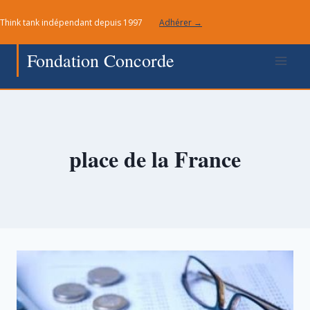
Aller
Think tank indépendant depuis 1997
Adhérer →
au
contenu
Fondation Concorde
place de la France