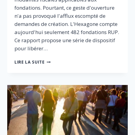
fondations. Pourtant, ce geste d'ouverture
n'a pas provoqué l'afflux escompté de
demandes de création. L'Hexagone compte
aujourd'hui seulement 482 fondations RUP.
Ce rapport propose une série de dispositif
pour libérer…
LIBÉRONS
LIRE LA SUITE
LES
FONDATIONS
:
POUR
CRÉER
DES
EMPLOIS
ET
MIEUX
SERVIR
L’INTÉRÊT