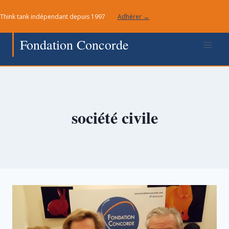
Aller
Think tank indépendant depuis 1997
Adhérer →
au
contenu
Fondation Concorde
société civile