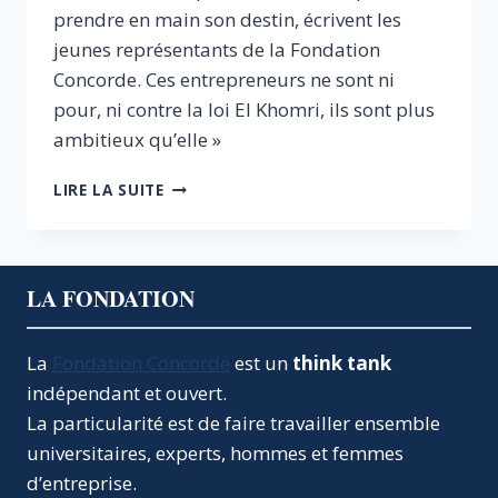
prendre en main son destin, écrivent les
jeunes représentants de la Fondation
Concorde. Ces entrepreneurs ne sont ni
pour, ni contre la loi El Khomri, ils sont plus
ambitieux qu’elle »
LA
LIRE LA SUITE
PRÉFÉRENCE
DE
L’UNEF
POUR
LA FONDATION
LE
CHÔMAGE
La
Fondation Concorde
est un
think tank
indépendant et ouvert.
La particularité est de faire travailler ensemble
universitaires, experts, hommes et femmes
d’entreprise.