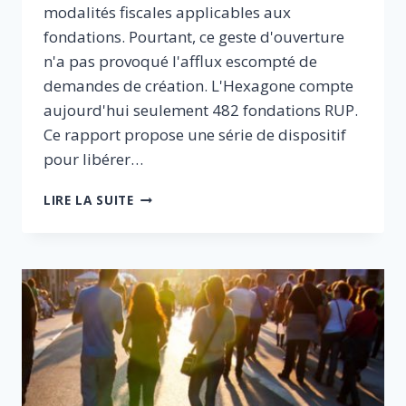
modalités fiscales applicables aux
fondations. Pourtant, ce geste d'ouverture
n'a pas provoqué l'afflux escompté de
demandes de création. L'Hexagone compte
aujourd'hui seulement 482 fondations RUP.
Ce rapport propose une série de dispositif
pour libérer…
LIBÉRONS
LIRE LA SUITE
LES
FONDATIONS
:
POUR
CRÉER
DES
EMPLOIS
ET
MIEUX
SERVIR
L’INTÉRÊT