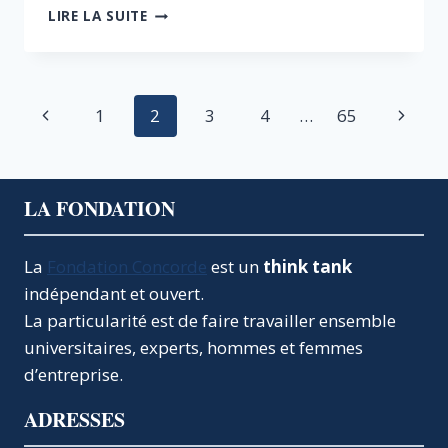
LA
LIRE LA SUITE
LETTRE
DE
CONCORDE
–
Navigation
Page
Page
1
2
3
4
…
65
N°1,
AVRIL-
de
précédente
suivan
MAI
2025
page
LA FONDATION
La
Fondation Concorde
est un
think tank
indépendant et ouvert.
La particularité est de faire travailler ensemble
universitaires, experts, hommes et femmes
d’entreprise.
ADRESSES