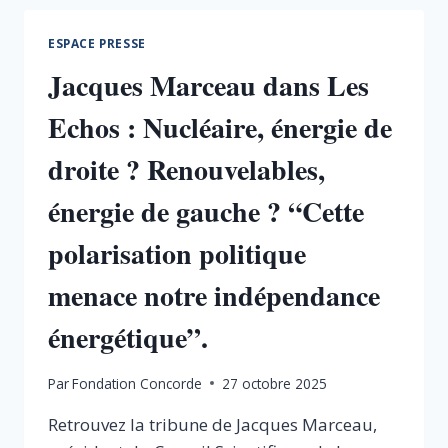
LES
ECHOS
ESPACE PRESSE
:
Jacques Marceau dans Les
« LA
RÉFORME
Echos : Nucléaire, énergie de
DU
FRANC
droite ? Renouvelables,
CFA EST
PLUS
énergie de gauche ? “Cette
QUE
JAMAIS
polarisation politique
D’ACTUALITÉ »
menace notre indépendance
énergétique”.
Par
Fondation Concorde
27 octobre 2025
Retrouvez la tribune de Jacques Marceau,