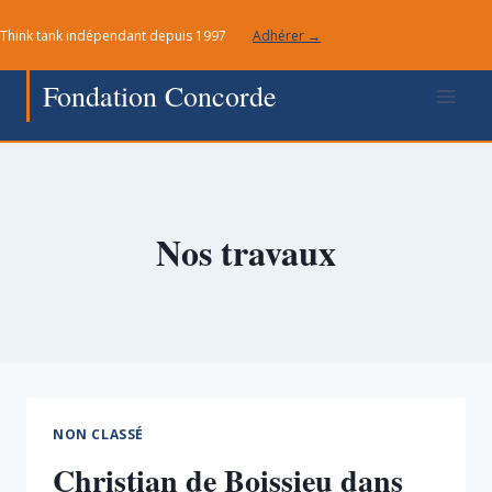
Aller
Think tank indépendant depuis 1997
Adhérer →
au
contenu
Fondation Concorde
Nos travaux
NON CLASSÉ
Christian de Boissieu dans