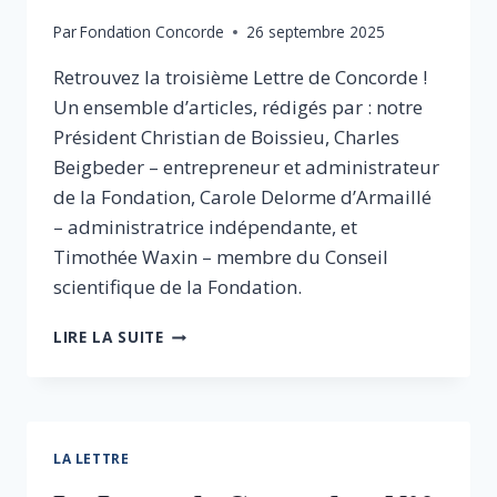
RENOUVELABLES,
Par
Fondation Concorde
26 septembre 2025
ÉNERGIE
DE
Retrouvez la troisième Lettre de Concorde !
GAUCHE
Un ensemble d’articles, rédigés par : notre
?
“CETTE
Président Christian de Boissieu, Charles
POLARISATION
Beigbeder – entrepreneur et administrateur
POLITIQUE
de la Fondation, Carole Delorme d’Armaillé
MENACE
– administratrice indépendante, et
NOTRE
INDÉPENDANCE
Timothée Waxin – membre du Conseil
ÉNERGÉTIQUE”.
scientifique de la Fondation.
LA
LIRE LA SUITE
LETTRE
DE
CONCORDE
N°3/
SEPTEMBRE-
LA LETTRE
OCTOBRE
2025