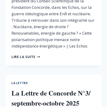
président du Conseil Scientifique de la
Fondation Concorde, dans les Echos, sur la
guerre idéologique entre EnR et nucléaire.
Tribune à retrouver dans son intégralité sur
: Nucléaire, énergie de droite ?
Renouvelables, énergie de gauche ? « Cette
polarisation politique menace notre
indépendance énergétique » | Les Echos
JACQUES
LIRE LA SUITE
MARCEAU
DANS
LES
ECHOS
:
LA LETTRE
NUCLÉAIRE,
La Lettre de Concorde N°3/
ÉNERGIE
DE
septembre-octobre 2025
DROITE
?