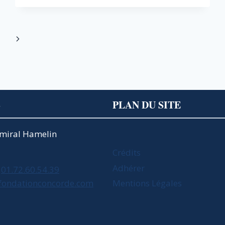
RÉGIONALES
II
CATALOGUE
D’INITIATIVES
Page
POUR
NOS
suivante
TERRITOIRES
S
PLAN DU SITE
Amiral Hamelin
Crédits
Adhérer
01.72.60.54.39
fondationconcorde.com
Mentions Légales