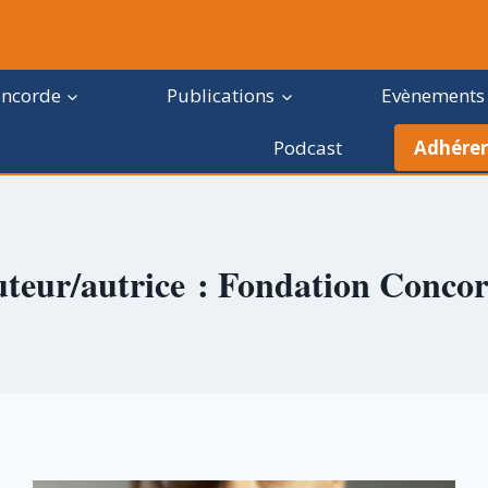
oncorde
Publications
Evènements
Podcast
Adhérer
teur/autrice : Fondation Conco