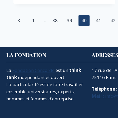
:
POUR
CRÉER
DES
Navigation
Page
1
…
38
39
40
41
42
EMPLOIS
ET
de
précédente
MIEUX
SERVIR
page
L’INTÉRÊT
GÉNÉRAL
LA FONDATION
ADRESSE
La
Fondation Concorde
est un
think
17 rue de l’
tank
indépendant et ouvert.
75116 Paris
La particularité est de faire travailler
Téléphone :
ensemble universitaires, experts,
Mail :
info@
hommes et femmes d’entreprise.