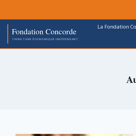
Aller
au
contenu
La Fondation C
Fondation Concorde
THINK TANK ÉCONOMIQUE INDÉPENDANT
Au