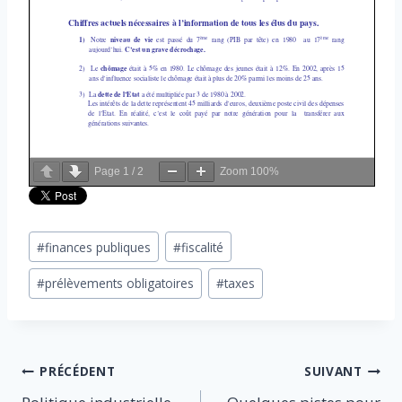
Page
1
/
2
Zoom
100%
Étiquettes
#
finances publiques
#
fiscalité
de
#
prélèvements obligatoires
#
taxes
la
publication :
Navigation
PRÉCÉDENT
SUIVANT