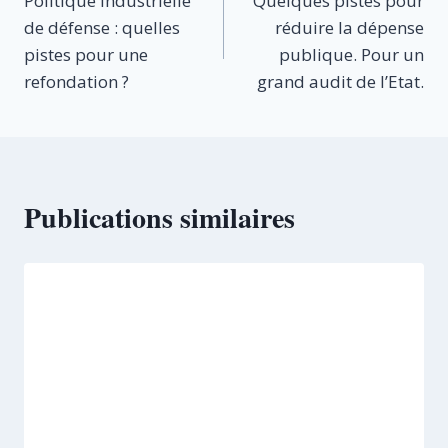
Politique industrielle
Quelques pistes pour
de
de défense : quelles
réduire la dépense
l’article
pistes pour une
publique. Pour un
refondation ?
grand audit de l’Etat.
Publications similaires