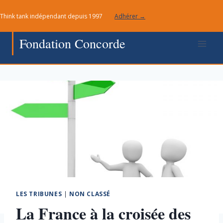
Aller
Think tank indépendant depuis 1997
Adhérer →
au
contenu
Fondation Concorde
LES TRIBUNES
|
NON CLASSÉ
La France à la croisée des