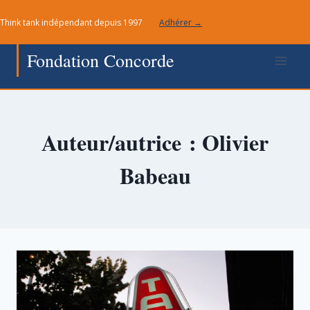
Aller
Think tank indépendant depuis 1997
Adhérer →
au
contenu
Fondation Concorde
Auteur/autrice : Olivier
Babeau