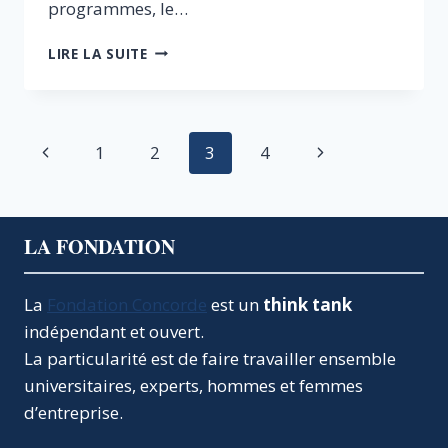
programmes, le…
COMMENT
LIRE LA SUITE
LA
VOITURE
ÉLECTRIQUE
VA
Navigation
Page
Page
1
2
3
4
CHANGER
NOS
de
précédente
suivante
SOCIÉTÉS
page
LA FONDATION
La
Fondation Concorde
est un
think tank
indépendant et ouvert.
La particularité est de faire travailler ensemble
universitaires, experts, hommes et femmes
d’entreprise.