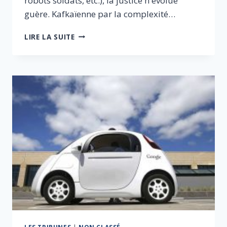
robots soldats, etc.), la justice n'évolue
guère. Kafkaïenne par la complexité…
CONFIONS
LIRE LA SUITE
LA
JUSTICE
À
L’INTELLIGENCE
ARTIFICIELLE !