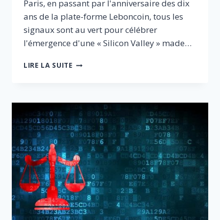
Paris, en passant par l'anniversaire des dix
ans de la plate-forme Leboncoin, tous les
signaux sont au vert pour célébrer
l'émergence d'une « Silicon Valley » made…
CESSONS
LIRE LA SUITE
D’APPLIQUER
DES
RÈGLES
DU
PASSÉ
À
L’ÉCONOMIE
COLLABORATIVE