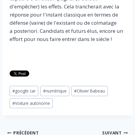
d'empêcher) les effets. Cela trancherait avec la
réponse pour l'instant classique en termes de
défense (vaine) de l'existant ou de colmatage
a posteriori. Candidats et futurs élus, encore un
effort pour nous faire entrer dans le siècle !
Étiquettes
#
google car
#
numérique
#
Olivier Babeau
de
#
Voiture autonome
la
publication :
Navigation
PRÉCÉDENT
SUIVANT