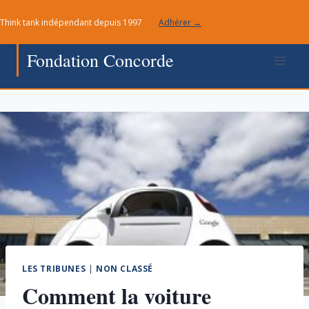
Aller
Think tank indépendant depuis 1997
Adhérer →
au
contenu
Fondation Concorde
LES TRIBUNES
|
NON CLASSÉ
Comment la voiture