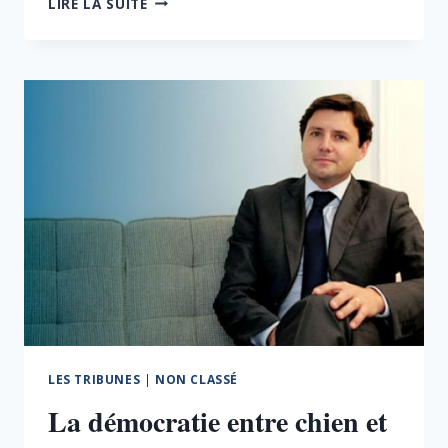
LIRE LA SUITE
ETAT
VOULONS-
NOUS
?
LE
VRAI
ENJEU
DE
LA
PRÉSIDENTIELLE
LES TRIBUNES
|
NON CLASSÉ
La démocratie entre chien et