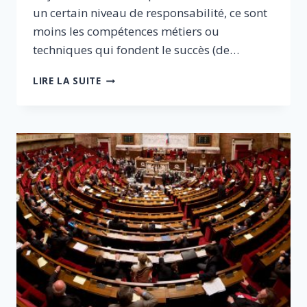
un certain niveau de responsabilité, ce sont
moins les compétences métiers ou
techniques qui fondent le succès (de…
FACE
LIRE LA SUITE
AU
NUMÉRIQUE,
LA
CULTURE
GÉNÉRALE
DES
SALARIÉS
DOIT
DEVENIR
UNE
PRIORITÉ