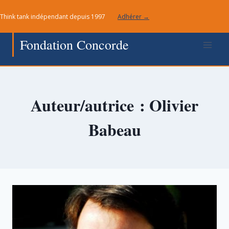
Aller
Think tank indépendant depuis 1997
Adhérer →
au
contenu
Fondation Concorde
Auteur/autrice : Olivier
Babeau