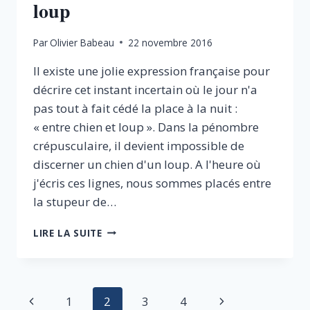
loup
Par
Olivier Babeau
22 novembre 2016
Il existe une jolie expression française pour
décrire cet instant incertain où le jour n'a
pas tout à fait cédé la place à la nuit :
« entre chien et loup ». Dans la pénombre
crépusculaire, il devient impossible de
discerner un chien d'un loup. A l'heure où
j'écris ces lignes, nous sommes placés entre
la stupeur de…
LA
LIRE LA SUITE
DÉMOCRATIE
ENTRE
CHIEN
ET
Navigation
Page
Page
1
2
3
4
LOUP