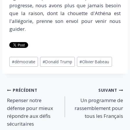
progresse, nous avons plus que jamais besoin
que la raison, dont la chouette d'Athéna est
l'allégorie, prenne son envol pour venir nous
guider.
Étiquettes
#
démocratie
#
Donald Trump
#
Olivier Babeau
de
la
publication :
Navigation
PRÉCÉDENT
SUIVANT
Repenser notre
Un programme de
de
défense pour mieux
rassemblement pour
l’article
répondre aux défis
tous les Français
sécuritaires