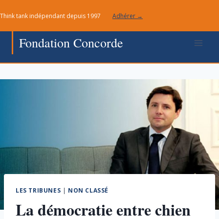
Aller
Think tank indépendant depuis 1997
Adhérer →
au
contenu
Fondation Concorde
LES TRIBUNES
|
NON CLASSÉ
La démocratie entre chien