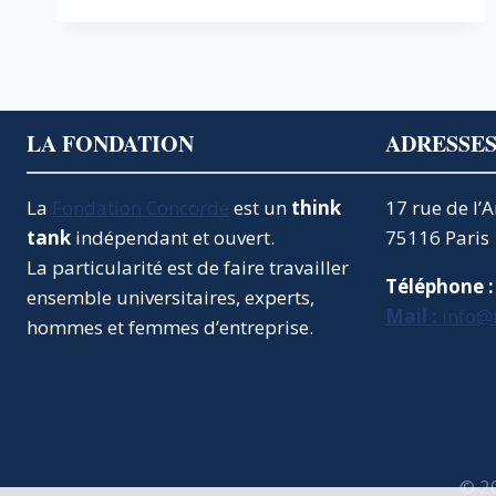
DE
NOTRE
SONDAGE
IFOP
–
FIDUCIAL
LA FONDATION
ADRESSE
La
Fondation Concorde
est un
think
17 rue de l’
tank
indépendant et ouvert.
75116 Paris
La particularité est de faire travailler
Téléphone :
ensemble universitaires, experts,
Mail :
info@
hommes et femmes d’entreprise.
© 2