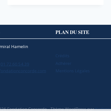
:
LES
PRÉSIDENTS
DE
RÉGION
S’INVITENT
S
PLAN DU SITE
DANS
LE
DÉBAT
Amiral Hamelin
–
EN
Crédits
PRÉSENCE
Adhérer
01.72.60.54.39
DE
fondationconcorde.com
Mentions Légales
XAVIER
BERTRAND
026 Fondation Concorde - Thème WordPress par
Kadenc