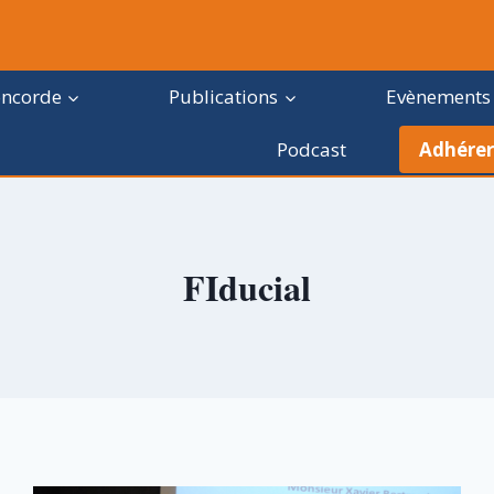
oncorde
Publications
Evènements
Podcast
Adhérer
FIducial