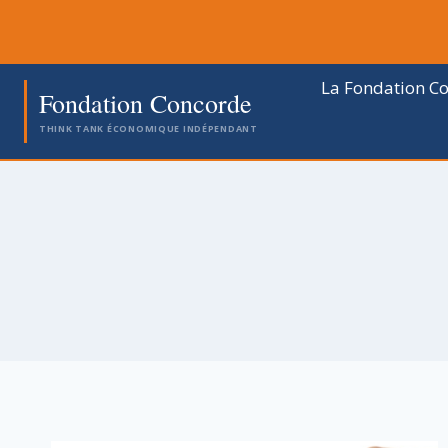
Aller
au
contenu
La Fondation C
Fondation Concorde
THINK TANK ÉCONOMIQUE INDÉPENDANT