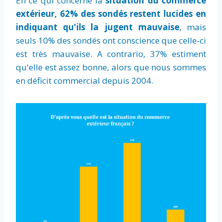
En ce qui concerne la
situation du commerce
extérieur, 62% des sondés restent lucides en
indiquant qu'ils la jugent mauvaise
, mais
seuls 10% des sondés ont conscience que celle-ci
est très mauvaise. A contrario, 37% estiment
qu'elle est assez bonne, alors que nous sommes
en déficit commercial depuis 2004.