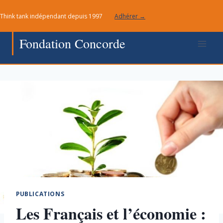
Aller
Think tank indépendant depuis 1997
Adhérer →
au
contenu
Fondation Concorde
PUBLICATIONS
Les Français et l’économie :