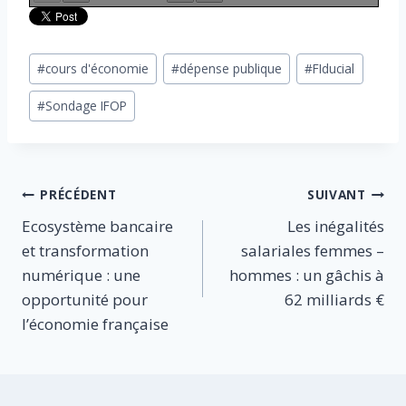
Étiquettes
#
cours d'économie
#
dépense publique
#
FIducial
de
#
Sondage IFOP
la
publication :
Navigation
PRÉCÉDENT
SUIVANT
Ecosystème bancaire
Les inégalités
de
et transformation
salariales femmes –
l’article
numérique : une
hommes : un gâchis à
opportunité pour
62 milliards €
l’économie française