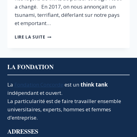
a changé. En 2017, on nous annonçait un
tsunami, terrifiant, déferlant sur notre pays
et emportant…
2030
LIRE LA SUITE
:
LA
TRANSFORMATION
NUMÉRIQUE
LA FONDATION
EST
PASSÉE
PAR
La
Fondation Concorde
est un
think tank
LÀ
indépendant et ouvert.
La particularité est de faire travailler ensemble
universitaires, experts, hommes et femmes
d’entreprise.
ADRESSES