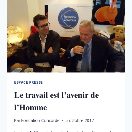
DES
COMPTES
:
LES
6
INFOS
QU’IL
NE
FALLAIT
PAS
MANQUER
LA
SEMAINE
DU
ESPACE PRESSE
9
Le travail est l’avenir de
OCTOBRE
l’Homme
Par
Fondation Concorde
5 octobre 2017