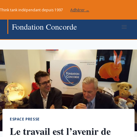
Aller
Think tank indépendant depuis 1997
Adhérer →
au
contenu
Fondation Concorde
ESPACE PRESSE
Le travail est l’avenir de