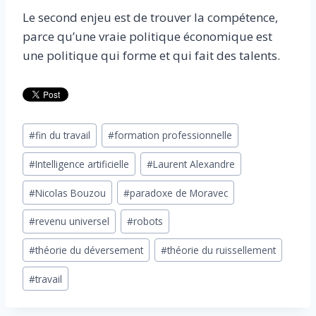
Le second enjeu est de trouver la compétence,
parce qu’une vraie politique économique est
une politique qui forme et qui fait des talents.
Étiquettes
#
fin du travail
#
formation professionnelle
de
#
Intelligence artificielle
#
Laurent Alexandre
la
publication :
#
Nicolas Bouzou
#
paradoxe de Moravec
#
revenu universel
#
robots
#
théorie du déversement
#
théorie du ruissellement
#
travail