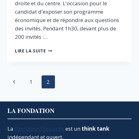
droite et du centre. L'occasion pour le
candidat d'exposer son programme
économique et de répondre aux questions
des invités. Pendant 1h30, devant plus de
200 invités :…
PETIT-
LIRE LA SUITE
DÉJEUNER
EN
PRÉSENCE
D’ALAIN
Navigation
Page
1
2
JUPPÉ
de
précédente
page
LA FONDATION
La
Fondation Concorde
est un
think tank
indépendant et ouvert.