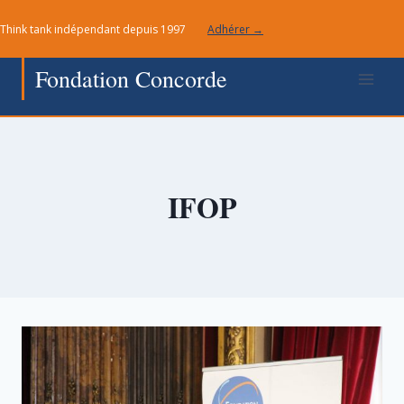
Aller
Think tank indépendant depuis 1997
Adhérer →
au
contenu
Fondation Concorde
IFOP