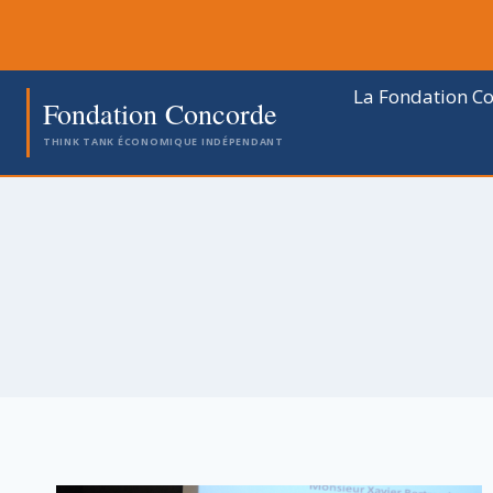
Aller
au
contenu
La Fondation C
Fondation Concorde
THINK TANK ÉCONOMIQUE INDÉPENDANT