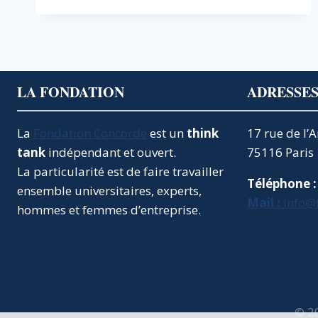
:
LES
PRÉSIDENTS
DE
RÉGION
S’INVITENT
LA FONDATION
ADRESSE
DANS
LE
DÉBAT
La
Fondation Concorde
est un
think
17 rue de l’
–
tank
indépendant et ouvert.
75116 Paris
EN
La particularité est de faire travailler
PRÉSENCE
Téléphone :
DE
ensemble universitaires, experts,
Mail :
info@
XAVIER
hommes et femmes d’entreprise.
BERTRAND
© 2