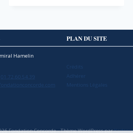
S
PLAN DU SITE
Amiral Hamelin
Crédits
Adhérer
01.72.60.54.39
fondationconcorde.com
Mentions Légales
026 Fondation Concorde - Thème WordPress par
Kadenc