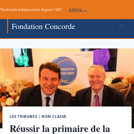
Aller
Think tank indépendant depuis 1997
Adhérer →
au
contenu
Fondation Concorde
LES TRIBUNES
|
NON CLASSÉ
Réussir la primaire de la