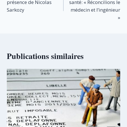
présence de Nicolas
santé: « Réconcilions le
l’article
Sarkozy
médecin et l’ingénieur
»
Publications similaires