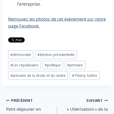
l'entreprise.
Retrouvez les photos de cet évènement sur notre
page Facebook
Étiquettes
#
démocratie
#
élection présidentielle
de
#
Les républicains
#
politique
#
primaire
la
publication :
#
primaire de la droite et du centre
#
Thierry Solère
Navigation
PRÉCÉDENT
SUIVANT
Petit-déjeuner en
« Ubérisation » de la
de